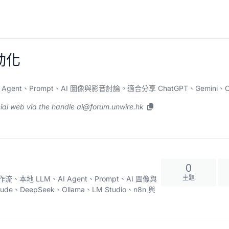
動化
nt、Prompt、AI 圖像與影音討論。適合分享 ChatGPT、Gemini、Claud
ial web via the handle
ai@forum.unwire.hk
0
主題
、本地 LLM、AI Agent、Prompt、AI 圖像與
e、DeepSeek、Ollama、LM Studio、n8n 與