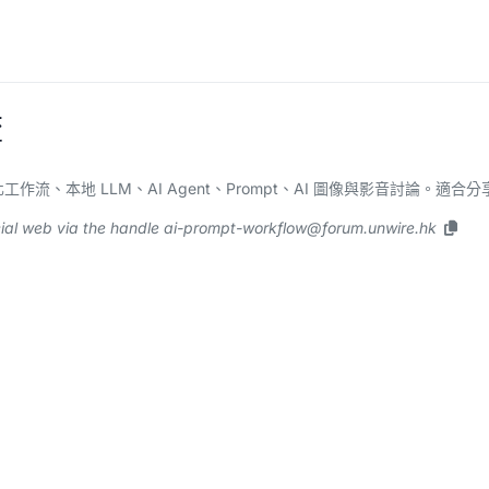
流
作流、本地 LLM、AI Agent、Prompt、AI 圖像與影音討論。適合分享 Ch
ial web via the handle
ai-prompt-workflow@forum.unwire.hk