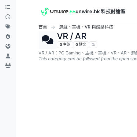
跳到內容
unwire.hk 科技討論區
首頁
遊戲、掌機、VR 與娛樂科技
VR / AR
0
主題
0
貼文
VR / AR：PC Gaming、主機、掌機、VR
This category can be followed from the open soc